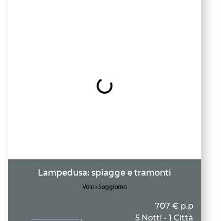
Lampedusa: spiagge e tramonti
Volo+Soggiorno
707 € p.p
5 Notti - 1 Città